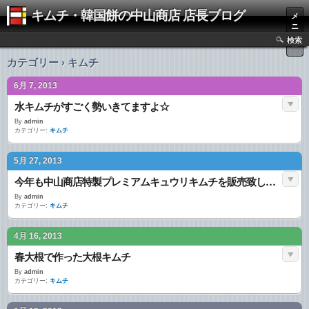
キムチ・韓国餅の中山商店 店長ブログ
メ
ニ
ュ
検索
ー
カテゴリー › キムチ
6月 7, 2013
水キムチがすごく勢いきてますよ☆
By
admin
カテゴリー:
キムチ
5月 27, 2013
今年も中山商店特製プレミアムキュウリキムチを販売致しますよー☆
By
admin
カテゴリー:
キムチ
4月 16, 2013
春大根で作った大根キムチ
By
admin
カテゴリー:
キムチ