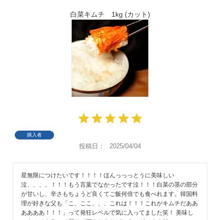
白菜キムチ 1kg (カット)
購入者
投稿日
2025/04/04
星無限につけたいです！！！！ほんっっっとうに美味しい
泣、、、、！！！もう言葉でなかったです泣！！！白菜の茎の部分
が甘いし、辛さもちょうど良くてご飯何倍でも食べれます。韓国料
理が好きな父も「こ、ここ、、、これは！！！これがキムチだああ
ああああ！！！」って発狂レベルで気に入ってました笑！ 美味し