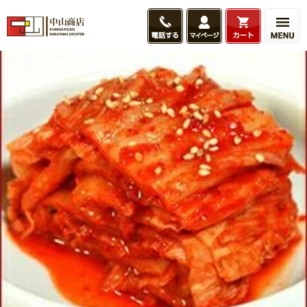
HOME
こだわり商品一覧
こだわりキムチ
旨辛プレミアム白菜キムチ
旨辛プレミ