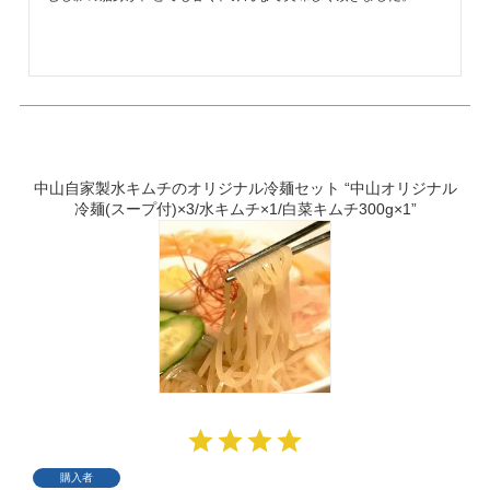
中山自家製水キムチのオリジナル冷麺セット “中山オリジナル
冷麺(スープ付)×3/水キムチ×1/白菜キムチ300g×1”
購入者