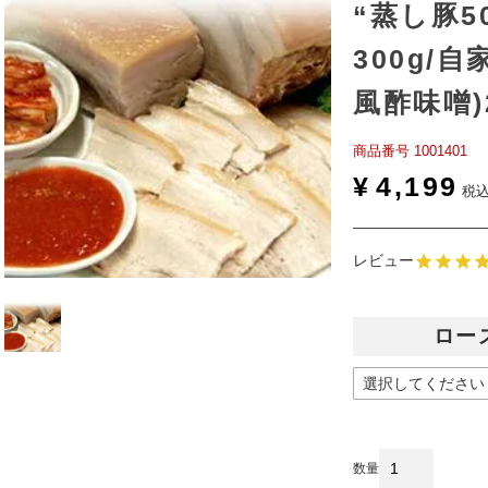
“蒸し豚5
300g/
風酢味噌)2
商品番号
1001401
¥
4,199
税
レビュー
ロー