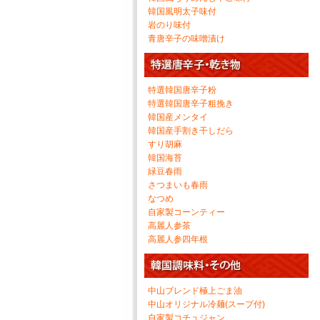
韓国風明太子味付
岩のり味付
青唐辛子の味噌漬け
特選韓国唐辛子粉
特選韓国唐辛子粗挽き
韓国産メンタイ
韓国産手割き干しだら
すり胡麻
韓国海苔
緑豆春雨
さつまいも春雨
なつめ
自家製コーンティー
高麗人参茶
高麗人参四年根
中山ブレンド極上ごま油
中山オリジナル冷麺(スープ付)
自家製コチュジャン