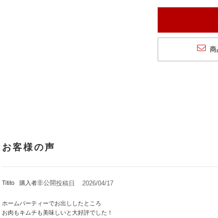
商
非公開
投稿日
2026/04/17
Titito
購入者
ホームパーティーでお出ししたところ

お肉もキムチも美味しいと大好評でした！