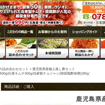
キムチの通販なら中山商店
の詰め合わせセット
鹿児島県産極上蒸し豚セット
0g/白菜キムチ300g/自家製チョジャン(韓国風酢味噌)280g”
商品詳細・ご購入
鹿児島県