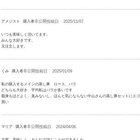
非公開
投稿日
2025/11/07
アメジスト
購入者
いつも美味しく頂いてます。

みんな大好きです。

又注文します。
非公開
投稿日
2025/01/09
くみ
購入者
私の購入するメインの蒸し豚　ロース、バラ

どちらも大好き　平均私はバラが多いです

脂身もほどよく、臭みないし、ほんと気にならない中山さんの蒸し豚セットにエゴ
買い
非公開
投稿日
2024/04/06
マリア
購入者
大変、美味しく、みんなで頂くことができました。