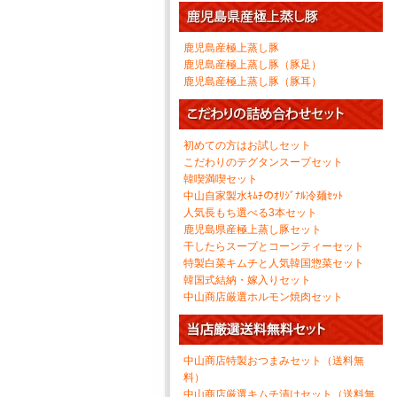
鹿児島産極上蒸し豚
鹿児島産極上蒸し豚（豚足）
鹿児島産極上蒸し豚（豚耳）
初めての方はお試しセット
こだわりのテグタンスープセット
韓喫満喫セット
中山自家製水ｷﾑﾁのｵﾘｼﾞﾅﾙ冷麺ｾｯﾄ
人気長もち選べる3本セット
鹿児島県産極上蒸し豚セット
干したらスープとコーンティーセット
特製白菜キムチと人気韓国惣菜セット
韓国式結納・嫁入りセット
中山商店厳選ホルモン焼肉セット
中山商店特製おつまみセット（送料無
料）
中山商店厳選キムチ漬けセット（送料無