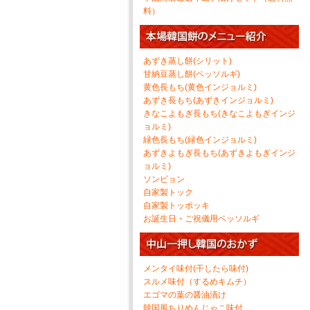
料）
あずき蒸し餅(シリット)
甘納豆蒸し餅(ペッソルギ)
黄色長もち(黄色インジョルミ)
あずき長もち(あずきインジョルミ)
きなこよもぎ長もち(きなこよもぎインジ
ョルミ)
緑色長もち(緑色インジョルミ)
あずきよもぎ長もち(あずきよもぎインジ
ョルミ)
ソンピョン
自家製トック
自家製トッポッキ
お誕生日・ご祝儀用ベッソルギ
メンタイ味付(干したら味付)
スルメ味付（するめキムチ）
エゴマの葉の醤油漬け
韓国風ちりめんじゃこ味付