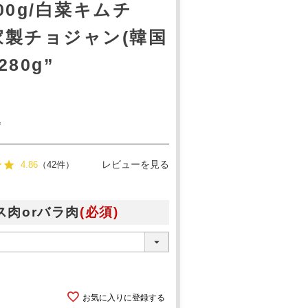
00g/白菜キムチ
自家製チョジャン(韓国
80g”
込
レビューを見る
4.86
（42件）
ス肉orバラ肉
(必須)
お気に入りに登録する