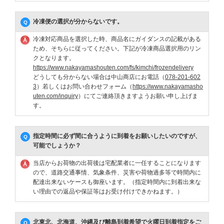
冷凍便の選択が分からないです。
冷凍対応商品を選択した時、商品名にガイダンスの記載がある
ため、そちらに従ってください。下記が冷凍商品選択用のリン
クとなります。
https://www.nakayamashouten.com/fs/kimchi/frozendelivery
どうしても分からない場合は中山商店にお電話（
078-201-602
3
）若しくはお問い合わせフォーム（
https://www.nakayamasho
uten.com/inquiry
）にてご連絡頂きますようお願い申し上げま
す。
指定時間に必ず間に合うように到着をお願いしたいのですが、
可能でしょうか？
当店からお荷物の出荷後は宅配業者に一任することになります
ので、道路交通事情、気象条件、災害や荷物過多等で時間内に
配達出来ないケースも御座います。（指定時間内に到着出来な
い理由での返品や保証等はお受け付けできかねます。）
北東北、北海道、沖縄及び離島到着希望で火曜日到着指定をご