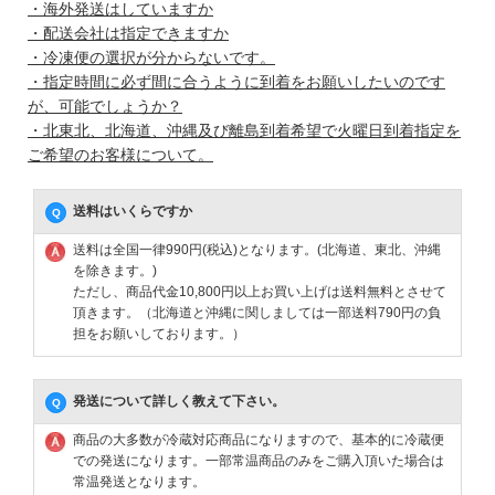
・海外発送はしていますか
・配送会社は指定できますか
・冷凍便の選択が分からないです。
・指定時間に必ず間に合うように到着をお願いしたいのです
が、可能でしょうか？
・北東北、北海道、沖縄及び離島到着希望で火曜日到着指定を
ご希望のお客様について。
送料はいくらですか
送料は全国一律990円(税込)となります。(北海道、東北、沖縄
を除きます。)
ただし、商品代金10,800円以上お買い上げは送料無料とさせて
頂きます。（北海道と沖縄に関しましては一部送料790円の負
担をお願いしております。）
発送について詳しく教えて下さい。
商品の大多数が冷蔵対応商品になりますので、基本的に冷蔵便
での発送になります。一部常温商品のみをご購入頂いた場合は
常温発送となります。