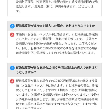
冷凍対応商品で冷凍発送をご希望の場合も通常送料範囲内で発
送致します。(北海道、東北、沖縄を除きます。)がかかりま
す。
配送温度帯が違う物を購入した場合、送料はどうなりますか
常温便（お誕生日ペッソルギは除きます。）と冷蔵便は冷蔵便
として扱いますので通常通り1梱包で対応致します。 冷蔵便と
冷凍便の場合2梱包分の送料が発生いたします。ご了承くださ
い。但し、お客様のご希望で冷蔵対応商品を冷凍便で送る場合
は冷凍便対応で同梱致しますので1梱包分の送料となります。
配送温度帯が異なる場合10,800円(税込)以上の購入で送料はど
うなりますか？
配送温度帯が異なる場合での10,800円(税込)以上の購入は常温
便（お誕生日ペッソルギは除きます。）と冷蔵便の場合、冷蔵
便としてお送りいたしますので１梱包扱いとなり送料は無料と
なります。 冷蔵便と冷凍便の場合は2梱包となりますので1梱包
分の送料が発生致します。但しお客様の御希望で冷蔵便を冷凍
便で送る場合は同梱が可能ですので1梱包分となりますので無
料とさせて頂きます。