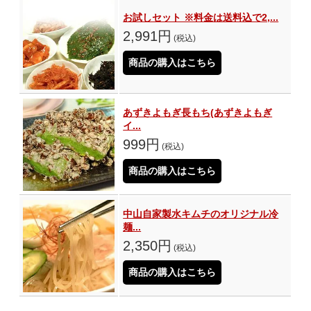
お試しセット ※料金は送料込で2,...
2,991円
(税込)
商品の購入はこちら
あずきよもぎ長もち(あずきよもぎ
イ...
999円
(税込)
商品の購入はこちら
中山自家製水キムチのオリジナル冷
麺...
2,350円
(税込)
商品の購入はこちら