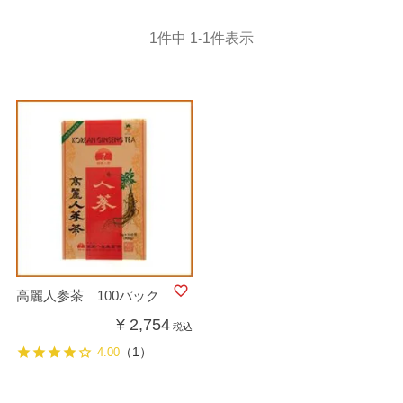
1
件中
1
-
1
件表示
高麗人参茶 100パック
¥
2,754
税込
（1）
4.00