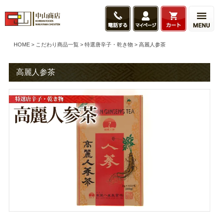
HOME
こだわり商品一覧
特選唐辛子・乾き物
高麗人参茶
高麗人参茶