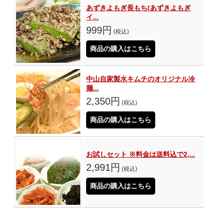
あずきよもぎ長もち(あずきよもぎ
イ...
999円
(税込)
商品の購入はこちら
中山自家製水キムチのオリジナル冷
麺...
2,350円
(税込)
商品の購入はこちら
お試しセット ※料金は送料込で2,...
2,991円
(税込)
商品の購入はこちら