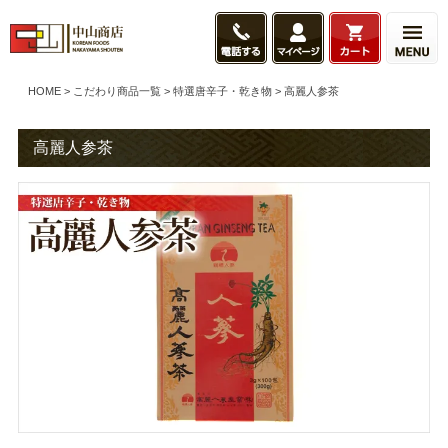
HOME
こだわり商品一覧
特選唐辛子・乾き物
高麗人参茶
高麗人参茶