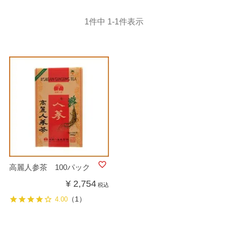
1
件中
1
-
1
件表示
高麗人参茶 100パック
¥
2,754
税込
（1）
4.00