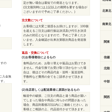
定が無い場合は最短での発送となります。
(注文殺到時には上記以上の期間を要する場合が
北東北
ございますので予めご了承ください。)
注文数について
南東北
が
お客様には大変ご迷惑をお掛けしますが、100個
を超えるご注文は銀行振込決済及び代引き決済
のみの対応となりますので、予めご了承くださ
いませ。入金確認が出来次第順次商品を発送致
関東
します。
返品・交換について
(1)お客様都合によるもの
信越
ますの
食料品のため、お取り替えや返品はお受けでき
ません。代金引換でお受け取り頂かなかった場
北陸
合は、後ほどその商品代金・送料・返送送料、
ご入金無
手数料など費用の全てをご請求させて頂きま
ます。
す。
中部
(2)当店若しくは配送業者に原因があるもの
）
輸送中の破損、ご注文の商品と違う商品が届い
関西
てしまった場合や商品に何らかの問題があった
場合、商品到着後2日以内にご連絡ください。お
客様とご相談の上、代品送付させて頂きます。