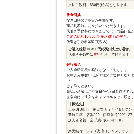
支払手数料：330円(税込)となります。
代金引換
配達日時のご指定が可能です。
商品到着時にお支払いいただきます。
代引き手数料につきましては、商品代金
ご購入総額10,800円(税込)未満の場合、
代引き手数料330円(税込)
ご購入総額10,800円(税込)以上の場合、
代引き手数料は
無料
とさせて頂きます。
銀行振込
ご入金確認後の発送となっております。
お振込み手数料はお客様のご負担となり
で、
ご了承ください。
先払い決済はご注文日から7日を過ぎても
き場合はご注文をキャンセルさせて頂き
【振込先】
三菱UFJ銀行 長田支店（ナガタシテン
普通口座 店番820 口座番号0021127
加入者名義：金 英貴(キム ヨンギ)
楽天銀行 ジャズ支店（ジャズシテン）