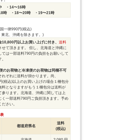
 ・14〜16時
18時 ・18〜20時 ・19〜21時
国一律990円(税込)
、東北、沖縄を除きます。)
10,800円以上お買い上げに付き、
送料
させて頂きます。 但し、北海道と沖縄に
しては一部送料790円の負担をお願いして
す。
便のお荷物と冷凍便のお荷物は同梱不可
それぞれに送料が掛かります。尚、
00円(税込)以上のお買い上げの場合１梱包分
無料となりますがもう１梱包分は送料が
て参ります。北海道、沖縄に関しては上
じく一部送料790円ご負担頂きます。予め
ください。
表
送料
都道府県名
(税込)
北海道
2,080 円