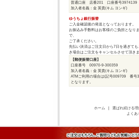
普通口座 店番201 口座番号3974139
加入者名義：金 英貴(キム ヨンギ)
ゆうちょ銀行振替
ご入金確認後の発送となっております。
お振込み手数料はお客様のご負担となり
で、
ご了承ください。
先払い決済はご注文日から7日を過ぎても
き場合はご注文をキャンセルさせて頂き
【郵便振替口座】
口座番号 00970-9-300359
加入者名義：金 英貴(キム ヨンギ)
ATMご利用の場合は(記号009709 番号30
となります。
ホーム
|
選ばれ続ける理
よくあ