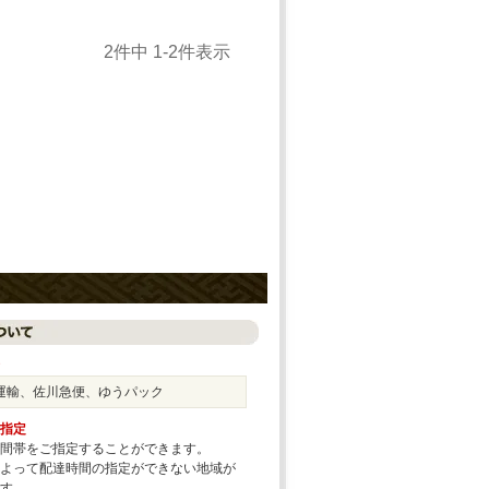
2
件中
1
-
2
件表示
運輸、佐川急便、ゆうパック
指定
間帯をご指定することができます。
よって配達時間の指定ができない地域が
す。