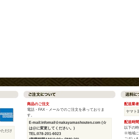
商品のご注文
配送業者
電話・FAX・メールでのご注文を承っておりま
ヤマト
す。
配送時間
E-mail:infomail☆nakayamashouten.com (☆
以下の時
は@に変更してください。)
いただけ
※地域に
TEL:078-201-6023
ございま