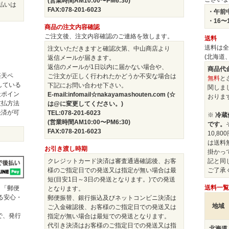
(営業時間AM10:00〜PM6:30)
払いは
FAX:078-201-6023
・午前中
・16〜
商品の注文内容確認
ご注文後、注文内容確認のご連絡を致します。
送料
送料は全
注文いただきますと確認次第、中山商店より
(北海道
返信メールが届きます。
返信のメールが1日以内に届かない場合や、
商品代金
楽天ペ
ご注文が正しく行われたかどうか不安な場合は
無料
と
している
下記にお問い合わせ下さい。
関しま
天ポイン
E-mail:infomail☆nakayamashouten.com (☆
おりま
支払方法
は@に変更してください。)
決済が可
TEL:078-201-6023
※
冷蔵
(営業時間AM10:00〜PM6:30)
です。
FAX:078-201-6023
10,8
は送料
お引き渡し時期
掛かっ
クレジットカード決済は審査通過確認後、お客
記と同
様のご指定日での発送又は指定が無い場合は最
ご了承
短(目安1日～3日の発送となります。)での発送
送料一覧
」「郵便
となります。
きる安心・
郵便振替、銀行振込及びネットコンビニ決済は
地域
ご入金確認後、お客様のご指定日での発送又は
で、発行
指定が無い場合は最短での発送となります。
。
代引き決済はお客様のご指定日での発送又は指
北海道