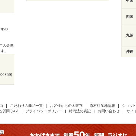
中国
四国
ますの
九州
ご入金無
ます。
沖縄
0359)
由
|
こだわりの商品一覧
|
お客様からの太鼓判
|
原材料産地情報
|
ショッ
る質問Q＆A
|
プライバシーポリシー
|
特商法の表記
|
お問い合わせ
|
サイ