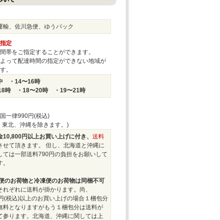
運輸、佐川急便、ゆうパック
指定
間帯をご指定することができます。
よって配達時間の指定ができない地域が
す。
 ・14〜16時
18時 ・18〜20時 ・19〜21時
国一律990円(税込)
、東北、沖縄を除きます。)
10,800円以上お買い上げに付き、
送料
させて頂きます。 但し、北海道と沖縄に
しては一部送料790円の負担をお願いして
す。
便のお荷物と冷凍便のお荷物は同梱不可
それぞれに送料が掛かります。尚、
00円(税込)以上のお買い上げの場合１梱包分
無料となりますがもう１梱包分は送料が
て参ります。北海道、沖縄に関しては上