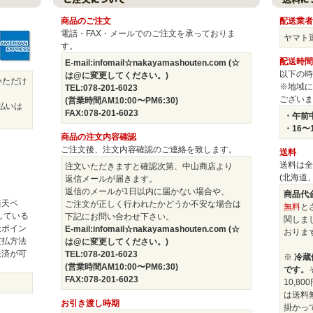
商品のご注文
配送業者
電話・FAX・メールでのご注文を承っておりま
ヤマト
す。
配送時間
E-mail:infomail☆nakayamashouten.com (☆
以下の時
は@に変更してください。)
いただけ
※地域に
TEL:078-201-6023
ございま
(営業時間AM10:00〜PM6:30)
払いは
FAX:078-201-6023
・午前中
・16〜
商品の注文内容確認
ご注文後、注文内容確認のご連絡を致します。
送料
送料は全
注文いただきますと確認次第、中山商店より
(北海道
返信メールが届きます。
返信のメールが1日以内に届かない場合や、
商品代金
楽天ペ
ご注文が正しく行われたかどうか不安な場合は
無料
と
している
下記にお問い合わせ下さい。
関しま
天ポイン
E-mail:infomail☆nakayamashouten.com (☆
おりま
支払方法
は@に変更してください。)
決済が可
TEL:078-201-6023
※
冷蔵
(営業時間AM10:00〜PM6:30)
です。
FAX:078-201-6023
10,8
は送料
お引き渡し時期
掛かっ