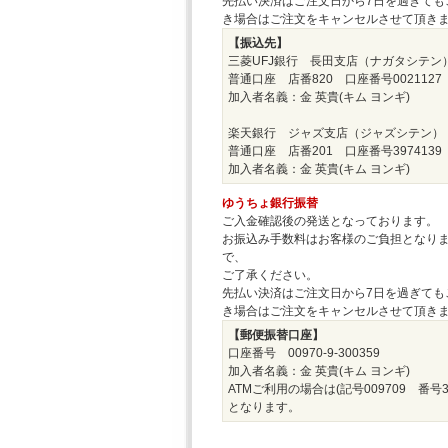
先払い決済はご注文日から7日を過ぎても
き場合はご注文をキャンセルさせて頂き
【振込先】
三菱UFJ銀行 長田支店（ナガタシテン
普通口座 店番820 口座番号0021127
加入者名義：金 英貴(キム ヨンギ)
楽天銀行 ジャズ支店（ジャズシテン）
普通口座 店番201 口座番号3974139
加入者名義：金 英貴(キム ヨンギ)
ゆうちょ銀行振替
ご入金確認後の発送となっております。
お振込み手数料はお客様のご負担となり
で、
ご了承ください。
先払い決済はご注文日から7日を過ぎても
き場合はご注文をキャンセルさせて頂き
【郵便振替口座】
口座番号 00970-9-300359
加入者名義：金 英貴(キム ヨンギ)
ATMご利用の場合は(記号009709 番号30
となります。