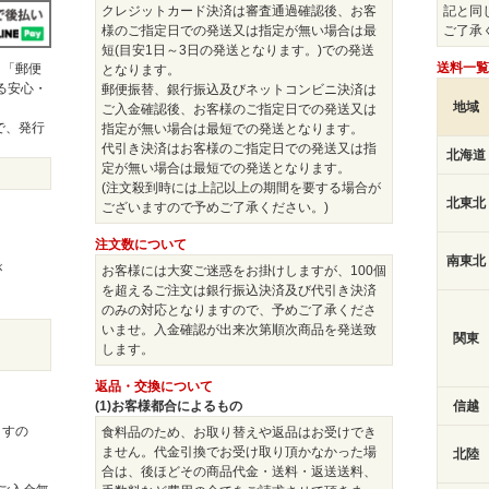
クレジットカード決済は審査通過確認後、お客
記と同
様のご指定日での発送又は指定が無い場合は最
ご了承
短(目安1日～3日の発送となります。)での発送
送料一覧
」「郵便
となります。
きる安心・
郵便振替、銀行振込及びネットコンビニ決済は
地域
ご入金確認後、お客様のご指定日での発送又は
で、発行
指定が無い場合は最短での発送となります。
。
代引き決済はお客様のご指定日での発送又は指
北海道
定が無い場合は最短での発送となります。
(注文殺到時には上記以上の期間を要する場合が
北東北
ございますので予めご了承ください。)
注文数について
南東北
が
お客様には大変ご迷惑をお掛けしますが、100個
を超えるご注文は銀行振込決済及び代引き決済
のみの対応となりますので、予めご了承くださ
いませ。入金確認が出来次第順次商品を発送致
関東
します。
返品・交換について
(1)お客様都合によるもの
信越
ますの
食料品のため、お取り替えや返品はお受けでき
ません。代金引換でお受け取り頂かなかった場
北陸
合は、後ほどその商品代金・送料・返送送料、