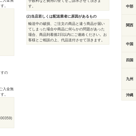
ご入金無
手数料など費用の全てをご請求させて頂きま
ます。
す。
中部
(2)当店若しくは配送業者に原因があるもの
）
輸送中の破損、ご注文の商品と違う商品が届い
関西
てしまった場合や商品に何らかの問題があった
場合、商品到着後2日以内にご連絡ください。お
客様とご相談の上、代品送付させて頂きます。
中国
四国
ますの
九州
ご入金無
ます。
沖縄
0359)