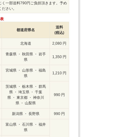
じく一部送料790円ご負担頂きます。予め
ください。
表
送料
都道府県名
(税込)
北海道
2,080 円
青森県 ・ 秋田県 ・ 岩手
1,350 円
県
宮城県 ・ 山形県 ・ 福島
1,210 円
県
茨城県 ・ 栃木県 ・ 群馬
県 ・ 埼玉県 ・ 千葉
990 円
県 ・ 東京都 ・ 神奈川
県 ・ 山梨県
新潟県 ・ 長野県
990 円
富山県 ・ 石川県 ・ 福井
県