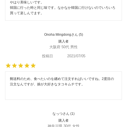
やはり美味しいです。

韓国に行った時と同じ味です。なかなか韓国に行けないのでいろいろ
買って楽しんでます。
Onoha Mingdong
5
購入者
大阪府
50代
男性
投稿日
2021/07/05
郵送料のため、食べたいのを纏めて注文すればいいですね。2度目の
注文なんですが、娘が大好きなタコキムチです。
なっつ
1
購入者
神奈川県
30代
女性