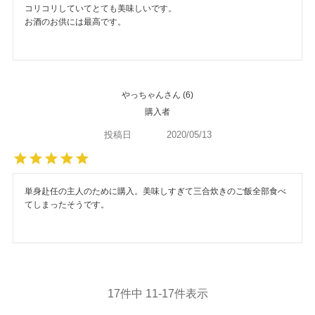
コリコリしていてとても美味しいです。

お酒のお供には最高です。
やっちゃん
6
購入者
投稿日
2020/05/13
単身赴任の主人のために購入。美味しすぎて三合炊きのご飯全部食べ
てしまったそうです。
17
件中
11
-
17
件表示