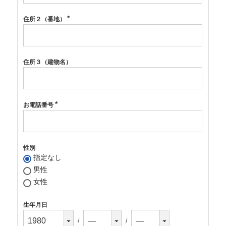
住所２（番地）
(必
須)
住所３（建物名）
お電話番号
(必
須)
性別
指定なし
男性
女性
生年月日