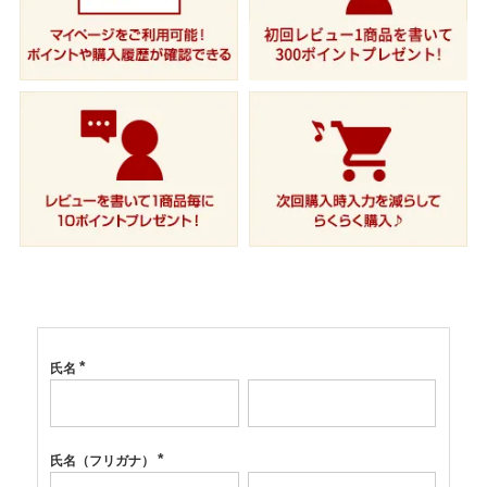
氏名
(必
須)
氏名（フリガナ）
(必