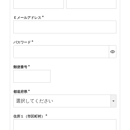
須)
Ｅメールアドレス
(必
須)
パスワード
(必
須)
郵便番号
(必
須)
都道府県
(必
須)
住所１（市区町村）
(必
須)