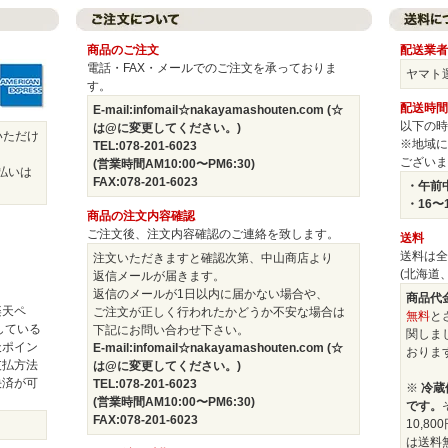
商品のご注文
配送業者
電話・FAX・メールでのご注文を承っておりま
ヤマト
す。
配送時間
E-mail:infomail☆nakayamashouten.com (☆
以下の時
は@に変更してください。)
いただけ
※地域に
TEL:078-201-6023
ございま
(営業時間AM10:00〜PM6:30)
払いは
FAX:078-201-6023
・午前中
・16〜
商品の注文内容確認
ご注文後、注文内容確認のご連絡を致します。
送料
送料は全
注文いただきますと確認次第、中山商店より
(北海道
返信メールが届きます。
返信のメールが1日以内に届かない場合や、
商品代金
楽天ペ
ご注文が正しく行われたかどうか不安な場合は
無料
と
している
下記にお問い合わせ下さい。
関しま
天ポイン
E-mail:infomail☆nakayamashouten.com (☆
おりま
支払方法
は@に変更してください。)
決済が可
TEL:078-201-6023
※
冷蔵
(営業時間AM10:00〜PM6:30)
です。
FAX:078-201-6023
10,8
は送料