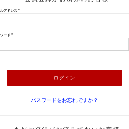
ールアドレス
(必
須)
スワード
(必
須)
ログイン
パスワードをお忘れですか？