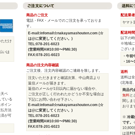
商品のご注文
配送業者
電話・FAX・メールでのご注文を承っておりま
ヤマト
す。
配送時間
E-mail:infomail☆nakayamashouten.com (☆
以下の時
は@に変更してください。)
いただけ
※地域に
TEL:078-201-6023
ございま
(営業時間AM10:00〜PM6:30)
払いは
FAX:078-201-6023
・午前中
・16〜
商品の注文内容確認
ご注文後、注文内容確認のご連絡を致します。
送料
送料は全
注文いただきますと確認次第、中山商店より
(北海道
返信メールが届きます。
返信のメールが1日以内に届かない場合や、
商品代金
楽天ペ
ご注文が正しく行われたかどうか不安な場合は
無料
と
している
下記にお問い合わせ下さい。
関しま
天ポイン
E-mail:infomail☆nakayamashouten.com (☆
おりま
支払方法
は@に変更してください。)
決済が可
TEL:078-201-6023
※
冷蔵
(営業時間AM10:00〜PM6:30)
です。
FAX:078-201-6023
10,8
は送料