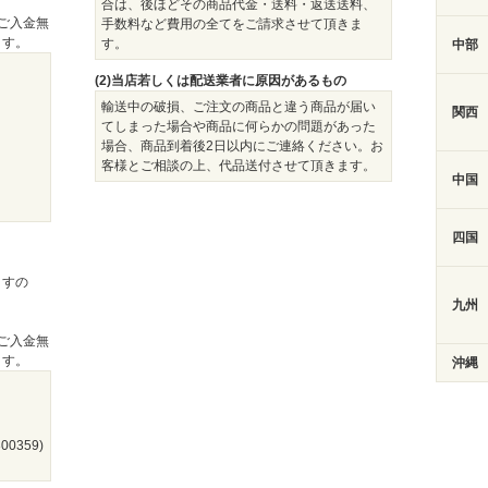
合は、後ほどその商品代金・送料・返送送料、
ご入金無
手数料など費用の全てをご請求させて頂きま
ます。
す。
中部
(2)当店若しくは配送業者に原因があるもの
）
輸送中の破損、ご注文の商品と違う商品が届い
関西
てしまった場合や商品に何らかの問題があった
場合、商品到着後2日以内にご連絡ください。お
客様とご相談の上、代品送付させて頂きます。
中国
四国
ますの
九州
ご入金無
ます。
沖縄
0359)