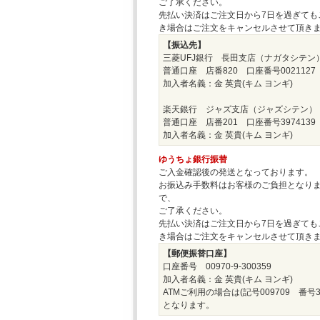
ご了承ください。
先払い決済はご注文日から7日を過ぎても
き場合はご注文をキャンセルさせて頂き
【振込先】
三菱UFJ銀行 長田支店（ナガタシテン
普通口座 店番820 口座番号0021127
加入者名義：金 英貴(キム ヨンギ)
楽天銀行 ジャズ支店（ジャズシテン）
普通口座 店番201 口座番号3974139
加入者名義：金 英貴(キム ヨンギ)
ゆうちょ銀行振替
ご入金確認後の発送となっております。
お振込み手数料はお客様のご負担となり
で、
ご了承ください。
先払い決済はご注文日から7日を過ぎても
き場合はご注文をキャンセルさせて頂き
【郵便振替口座】
口座番号 00970-9-300359
加入者名義：金 英貴(キム ヨンギ)
ATMご利用の場合は(記号009709 番号30
となります。