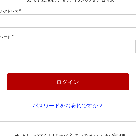
ールアドレス
(必
須)
スワード
(必
須)
ログイン
パスワードをお忘れですか？