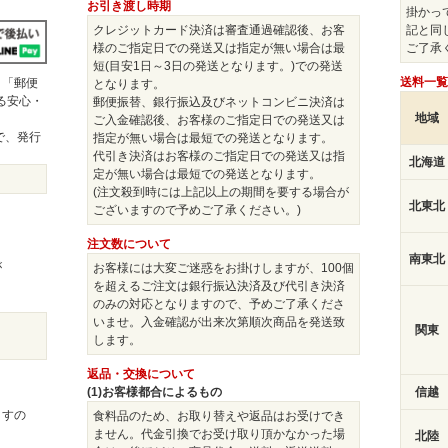
お引き渡し時期
掛かっ
クレジットカード決済は審査通過確認後、お客
記と同
様のご指定日での発送又は指定が無い場合は最
ご了承
短(目安1日～3日の発送となります。)での発送
送料一覧
」「郵便
となります。
きる安心・
郵便振替、銀行振込及びネットコンビニ決済は
地域
ご入金確認後、お客様のご指定日での発送又は
で、発行
指定が無い場合は最短での発送となります。
。
代引き決済はお客様のご指定日での発送又は指
北海道
定が無い場合は最短での発送となります。
(注文殺到時には上記以上の期間を要する場合が
北東北
ございますので予めご了承ください。)
注文数について
南東北
が
お客様には大変ご迷惑をお掛けしますが、100個
を超えるご注文は銀行振込決済及び代引き決済
のみの対応となりますので、予めご了承くださ
いませ。入金確認が出来次第順次商品を発送致
関東
します。
返品・交換について
(1)お客様都合によるもの
信越
ますの
食料品のため、お取り替えや返品はお受けでき
ません。代金引換でお受け取り頂かなかった場
北陸