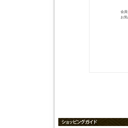
会員
お気