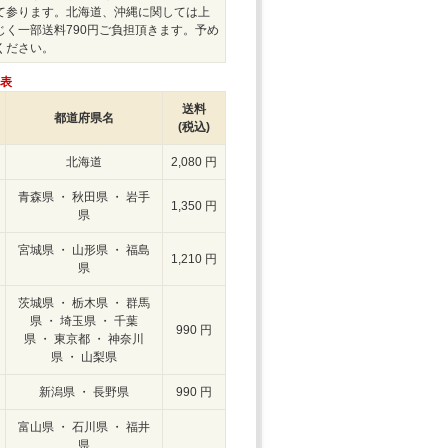
て参ります。北海道、沖縄に関しては上
じく一部送料790円ご負担頂きます。予め
ください。
表
送料
都道府県名
(税込)
北海道
2,080 円
青森県 ・ 秋田県 ・ 岩手
1,350 円
県
宮城県 ・ 山形県 ・ 福島
1,210 円
県
茨城県 ・ 栃木県 ・ 群馬
県 ・ 埼玉県 ・ 千葉
990 円
県 ・ 東京都 ・ 神奈川
県 ・ 山梨県
新潟県 ・ 長野県
990 円
富山県 ・ 石川県 ・ 福井
県