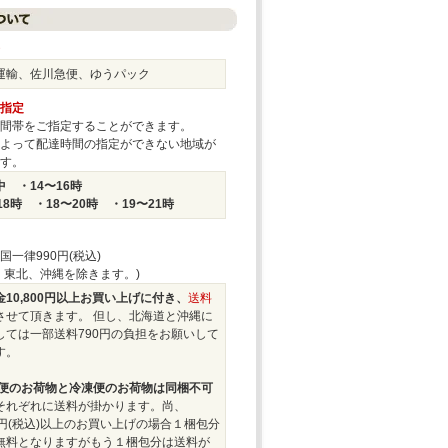
運輸、佐川急便、ゆうパック
指定
間帯をご指定することができます。
よって配達時間の指定ができない地域が
す。
 ・14〜16時
18時 ・18〜20時 ・19〜21時
国一律990円(税込)
、東北、沖縄を除きます。)
10,800円以上お買い上げに付き、
送料
させて頂きます。 但し、北海道と沖縄に
しては一部送料790円の負担をお願いして
す。
便のお荷物と冷凍便のお荷物は同梱不可
それぞれに送料が掛かります。尚、
00円(税込)以上のお買い上げの場合１梱包分
無料となりますがもう１梱包分は送料が