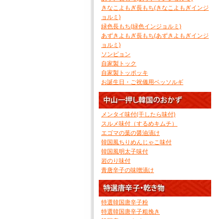
きなこよもぎ長もち(きなこよもぎインジ
ョルミ)
緑色長もち(緑色インジョルミ)
あずきよもぎ長もち(あずきよもぎインジ
ョルミ)
ソンピョン
自家製トック
自家製トッポッキ
お誕生日・ご祝儀用ベッソルギ
メンタイ味付(干したら味付)
スルメ味付（するめキムチ）
エゴマの葉の醤油漬け
韓国風ちりめんじゃこ味付
韓国風明太子味付
岩のり味付
青唐辛子の味噌漬け
特選韓国唐辛子粉
特選韓国唐辛子粗挽き