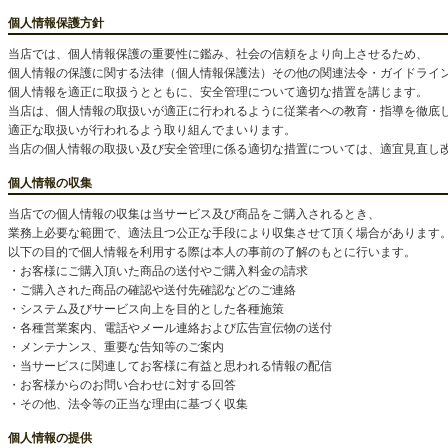
個人情報保護方針
当店では、個人情報保護の重要性に鑑み、社会の信頼をより向上させるため、
個人情報の保護に関する法律（個人情報保護法）その他の関連法令・ガイドライ
個人情報を適正に取扱うとともに、安全管理について適切な措置を講じます。
当店は、個人情報の取扱いが適正に行われるように従業者への教育・指導を徹底
適正な取扱いが行われるよう取り組んでまいります。
当店の個人情報の取扱い及び安全管理に係る適切な措置については、適宜見直し
個人情報の収集
当店での個人情報の収集は当サービス及び商品をご購入されるとき、
業務上必要な範囲で、適法且つ公正な手段により収集させて頂く場合があります
以下の目的で個人情報を利用する際は本人の事前の了解のもとに行います。
・お客様にご購入頂いた商品の送付やご購入料金の請求
・ご購入された商品の確認や送付先確認などのご連絡
・システム及びサービス向上を目的とした各種施策
・各種営業案内、電話やメール連絡および広告宣伝物の送付
・メンテナンス、重要な告知等のご案内
・当サービスに関連してお客様に有益と思われる情報の配信
・お客様からのお問い合わせに対する回答
・その他、法令等の正当な理由に基づく収集
個人情報の提供