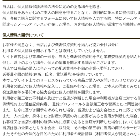
当店は、個人情報保護法等の法令に定めのある場合を除き、
個人情報をあらかじめご本人の同意を得ることなく、原則的に第三者に提供致し
尚、各種ご購入に関するフォームにおいて個人情報を入力する際、特にメールア
間違ったメールアドレスが存在した場合、お客様の個人情報が漏洩する可能性が
個人情報の開示について
お客様の同意なく、当店および機密保持契約を結んだ協力会社以外に
利用者の個人情報を開示することは原則としていたしません。
サイト運営および業務の一部を、当店と機密保持契約を含む業務委託契約を結ん
但し、以下のような場合、個人の情報を開示する場合がございます。
当店では商品の購入に当たっての配送業務を外部の企業へ委託しており、
必要最小限の情報(住所、氏名、電話番号)を提供しています。
本ウェブサイト上でのサービスを行っている商品ご購入やお問い合わせなどのフ
利用者の意志で個人情報を記入し、ご登録を行なった場合、ご本人の同意とみな
発送業務等を委託する協力会社に個人の情報を開示します。
利用者が第三者に不利益を及ぼすと当店が判断した場合や利用者が当店に対する
供情報および通信記録内容、 登録プロフィールを当該第三者や警察または関連諸
また、法令に基づき開示を求められた場合、当店および協力会社はこれに応じて
また、人の生命、身体または財産の保護の為に必要があると当店が判断した場合
お客様又は当店の権利の確保の為に必要であると当店が判断した場合においても
当店は協力企業となりうる会社、取引先、その他の第三者に当店の商品やサービ
またその他の合法的な目的のために利用者の統計情報（利用者個人が特定されな