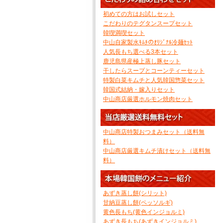
初めての方はお試しセット
こだわりのテグタンスープセット
韓喫満喫セット
中山自家製水ｷﾑﾁのｵﾘｼﾞﾅﾙ冷麺ｾｯﾄ
人気長もち選べる3本セット
鹿児島県産極上蒸し豚セット
干したらスープとコーンティーセット
特製白菜キムチと人気韓国惣菜セット
韓国式結納・嫁入りセット
中山商店厳選ホルモン焼肉セット
中山商店特製おつまみセット（送料無
料）
中山商店厳選キムチ漬けセット（送料無
料）
あずき蒸し餅(シリット)
甘納豆蒸し餅(ペッソルギ)
黄色長もち(黄色インジョルミ)
あずき長もち(あずきインジョルミ)