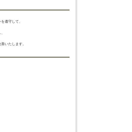
ンを遵守して、
し、
改善いたします。
。