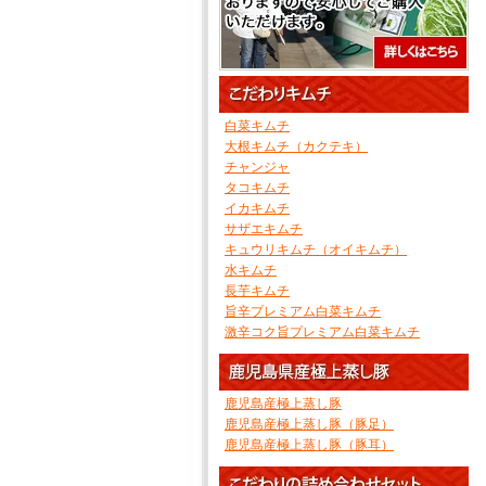
白菜キムチ
大根キムチ（カクテキ）
チャンジャ
タコキムチ
イカキムチ
サザエキムチ
キュウリキムチ（オイキムチ）
水キムチ
長芋キムチ
旨辛プレミアム白菜キムチ
激辛コク旨プレミアム白菜キムチ
鹿児島産極上蒸し豚
鹿児島産極上蒸し豚（豚足）
鹿児島産極上蒸し豚（豚耳）