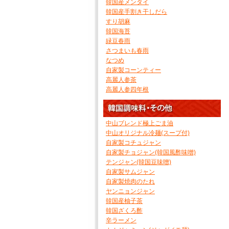
韓国産メンタイ
韓国産手割き干しだら
すり胡麻
韓国海苔
緑豆春雨
さつまいも春雨
なつめ
自家製コーンティー
高麗人参茶
高麗人参四年根
中山ブレンド極上ごま油
中山オリジナル冷麺(スープ付)
自家製コチュジャン
自家製チョジャン(韓国風酢味噌)
テンジャン(韓国豆味噌)
自家製サムジャン
自家製焼肉のたれ
ヤンニョンジャン
韓国産柚子茶
韓国ざくろ酢
辛ラーメン