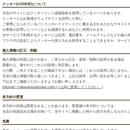
クッキー(COOKIE)について
当店のサイトにはクッキーという追跡技術を使用しているページがあります。
クッキーとはお客様がウェブサイトを訪問した時に、
ご使用になられているパソコンのハードディスクに書き込まれる小さなテキスト
お客様が訪問したページなどを認識するためなどに利用されます。
当サービスで利用するクッキーには住所、電話番号、メールアドレスなどの個人
ブラウザの設定によりクッキーの受け入れを拒否することもできますが、サービ
個人情報の訂正・削除
個人情報の内容に誤りがあり、ご本人から訂正・追加・削除の請求がある場合、
調査の上、速やかにこれらの請求に対応致します。
その際、ご本人であることが確認できない場合には、これらの請求に応じません
当店の個人情報の取り扱いにつきまして、上記の請求・お問い合わせ等ございま
下記までご連絡くださいますようお願い申し上げます。
infomail☆nakayamashouten.com (☆は@に変更してください。)
本方針の変更
本方針の内容は変更されることがあります。変更後の本方針については、
当店が別途定める場合を除いて、当サイトに掲載した時から効力を生じるものと
免責