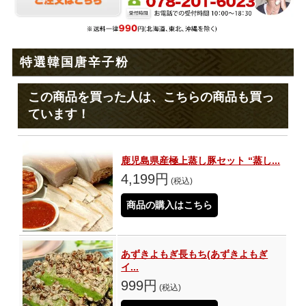
特選韓国唐辛子粉
この商品を買った人は、こちらの商品も買っ
ています！
鹿児島県産極上蒸し豚セット “蒸し...
4,199円
(税込)
商品の購入はこちら
あずきよもぎ長もち(あずきよもぎ
イ...
999円
(税込)