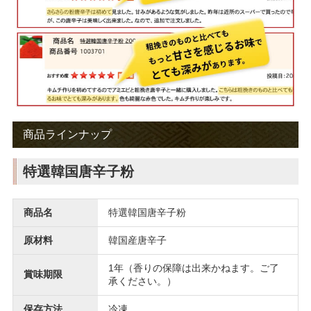
商品ラインナップ
特選韓国唐辛子粉
商品名
特選韓国唐辛子粉
原材料
韓国産唐辛子
1年（香りの保障は出来かねます。ご了
賞味期限
承ください。）
保存方法
冷凍