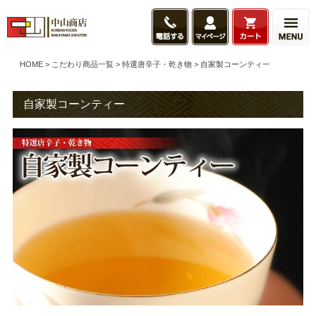
HOME
こだわり商品一覧
特選唐辛子・乾き物
自家製コーンティー
自家製コーンティー