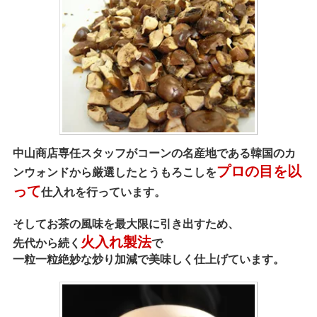
中山商店専任スタッフがコーンの名産地である韓国のカ
プロの目を以
ンウォンドから厳選したとうもろこしを
って
仕入れを行っています。
そしてお茶の風味を最大限に引き出すため、
火入れ製法
先代から続く
で
一粒一粒
絶妙な炒り加減で
美味しく仕上げています。