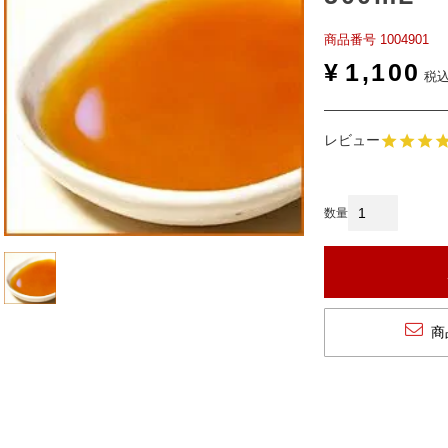
商品番号
1004901
¥
1,100
税
レビュー
商