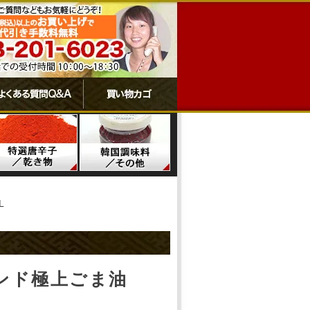
L
ンド極上ごま油