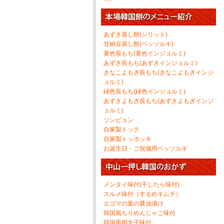
あずき蒸し餅(シリット)
甘納豆蒸し餅(ペッソルギ)
黄色長もち(黄色インジョルミ)
あずき長もち(あずきインジョルミ)
きなこよもぎ長もち(きなこよもぎインジ
ョルミ)
緑色長もち(緑色インジョルミ)
あずきよもぎ長もち(あずきよもぎインジ
ョルミ)
ソンピョン
自家製トック
自家製トッポッキ
お誕生日・ご祝儀用ベッソルギ
メンタイ味付(干したら味付)
スルメ味付（するめキムチ）
エゴマの葉の醤油漬け
韓国風ちりめんじゃこ味付
韓国風明太子味付