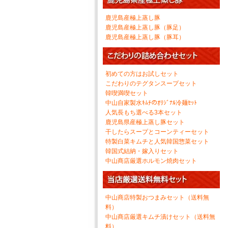
鹿児島産極上蒸し豚
鹿児島産極上蒸し豚（豚足）
鹿児島産極上蒸し豚（豚耳）
初めての方はお試しセット
こだわりのテグタンスープセット
韓喫満喫セット
中山自家製水ｷﾑﾁのｵﾘｼﾞﾅﾙ冷麺ｾｯﾄ
人気長もち選べる3本セット
鹿児島県産極上蒸し豚セット
干したらスープとコーンティーセット
特製白菜キムチと人気韓国惣菜セット
韓国式結納・嫁入りセット
中山商店厳選ホルモン焼肉セット
中山商店特製おつまみセット（送料無
料）
中山商店厳選キムチ漬けセット（送料無
料）