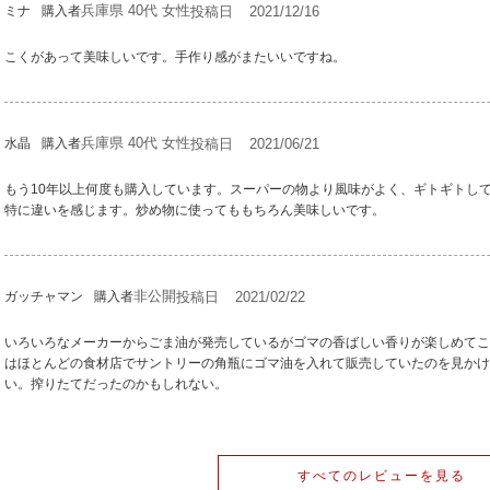
兵庫県
40代
女性
投稿日
2021/12/16
ミナ
購入者
こくがあって美味しいです。手作り感がまたいいですね。
兵庫県
40代
女性
投稿日
2021/06/21
水晶
購入者
もう10年以上何度も購入しています。スーパーの物より風味がよく、ギトギトし
特に違いを感じます。炒め物に使ってももちろん美味しいです。
非公開
投稿日
2021/02/22
ガッチャマン
購入者
いろいろなメーカーからごま油が発売しているがゴマの香ばしい香りが楽しめてこ
はほとんどの食材店でサントリーの角瓶にゴマ油を入れて販売していたのを見かけ
い。搾りたてだったのかもしれない。
すべてのレビューを見る