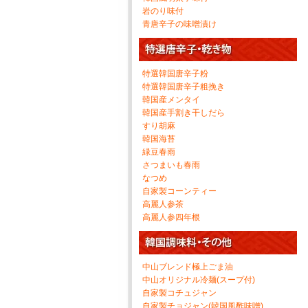
岩のり味付
青唐辛子の味噌漬け
特選韓国唐辛子粉
特選韓国唐辛子粗挽き
韓国産メンタイ
韓国産手割き干しだら
すり胡麻
韓国海苔
緑豆春雨
さつまいも春雨
なつめ
自家製コーンティー
高麗人参茶
高麗人参四年根
中山ブレンド極上ごま油
中山オリジナル冷麺(スープ付)
自家製コチュジャン
自家製チョジャン(韓国風酢味噌)