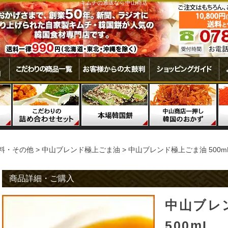
キムチの通販なら中山商店
料・その他
中山ブレンド極上ごま油
中山ブレンド極上ごま油 500m
商品詳細・ご購入
中山ブレ
500mL