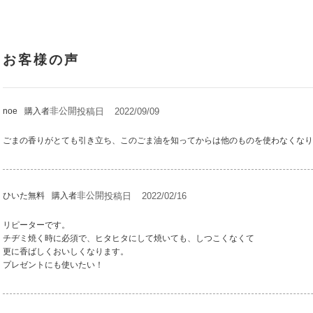
非公開
投稿日
2022/09/09
noe
購入者
ごまの香りがとても引き立ち、このごま油を知ってからは他のものを使わなくなり
非公開
投稿日
2022/02/16
ひいた無料
購入者
リピーターです。

チヂミ焼く時に必須で、ヒタヒタにして焼いても、しつこくなくて

更に香ばしくおいしくなります。

プレゼントにも使いたい！