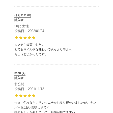
はちママ
8
購入者
50代
女性
投稿日
2022/01/24
カクテキ最高でした。

とてもマイルドな味わいであっさり辛さも

ちょうどよかったです。
kazu
4
購入者
非公開
投稿日
2021/11/18
今まで色々なところのキムチをお取り寄せいましたが、ナン
バー1に近い美味しさです

梱包もしっかりしていて、好感が持てますね