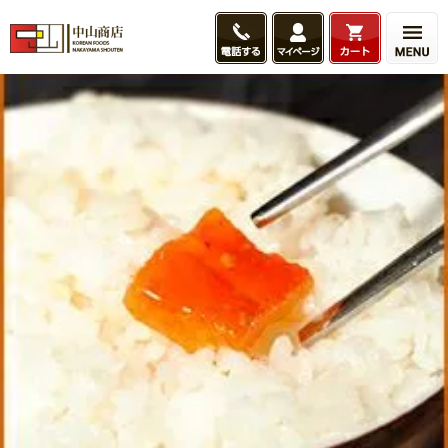
HOME
こだわり商品一覧
こだわりキムチ
大根キムチ（カクテキ）
大根キムチ（カ