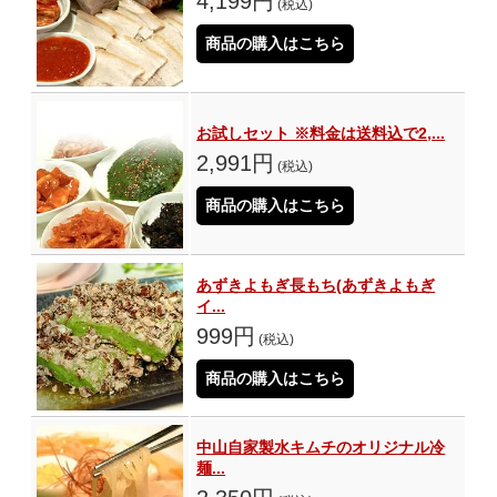
4,199円
(税込)
商品の購入はこちら
お試しセット ※料金は送料込で2,...
2,991円
(税込)
商品の購入はこちら
あずきよもぎ長もち(あずきよもぎ
イ...
999円
(税込)
商品の購入はこちら
中山自家製水キムチのオリジナル冷
麺...