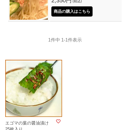
2,350円
(税込)
商品の購入はこちら
1
件中
1
-
1
件表示
エゴマの葉の醤油漬け
25枚入り