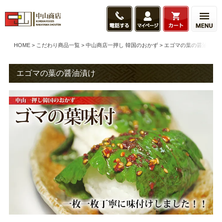
HOME
こだわり商品一覧
中山商店一押し 韓国のおかず
エゴマの葉の醤油漬け
エゴマの葉の醤油漬け