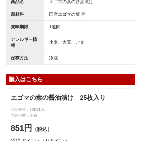
商品名
エゴマの葉の醤油漬け
原材料
国産エゴマの葉 等
賞味期限
1週間
アレルギー情
小麦、大豆、ごま
報
保存方法
冷蔵
購入はこちら
エゴマの葉の醤油漬け 25枚入り
商品番号：1003101
包装形態：冷蔵
851円
（税込）
獲得ポイント：9ポイント